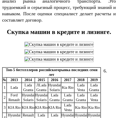
анализ рынка аналогичного транспорта. Это
трудоемкий и серьезный процесс, требующий знаний и
навыком. После оценки специалист делает расчеты и
составляет договор.
Скупка машин в кредите и лизинге.
Топ-5 бестселлеров российскогорынка последних семи
6.
лет
№
2013
2014
2015
2016
2017
2018
2019
Lada
ЛLada
Hyundai
Lada
Lada
1
Lada
Kia Rio
Granta
Granta
Solaris
Vesta
Granta
Ford
Hyundai
Hyundai
Lada
Lada
Lada
Lada
2
Renault
Solaris
Solaris
Granta
Granta
Granta
Vesta
Lada
3
KIA Rio
KIA Rio
KIA Rio
KIA Rio
Kia Rio
Kia Rio
Vesta
Hyundai
Renault
Lada
Lada
Hyundai
Hyundai
Hyundai
4